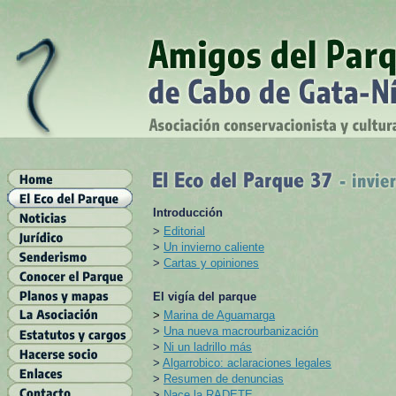
Introducción
>
Editorial
>
Un invierno caliente
>
Cartas y opiniones
El vigía del parque
>
Marina de Aguamarga
>
Una nueva macrourbanización
>
Ni un ladrillo más
>
Algarrobico: aclaraciones legales
>
Resumen de denuncias
>
Nace la RADETE