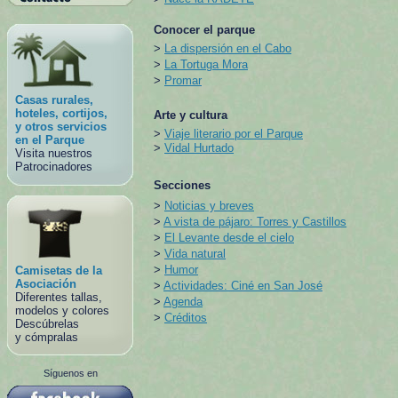
Conocer el parque
>
La dispersión en el Cabo
>
La Tortuga Mora
>
Promar
Casas rurales,
hoteles, cortijos,
Arte y cultura
y otros servicios
>
Viaje literario por el Parque
en el Parque
>
Vidal Hurtado
Visita nuestros
Patrocinadores
Secciones
>
Noticias y breves
>
A vista de pájaro: Torres y Castillos
>
El Levante desde el cielo
>
Vida natural
>
Humor
Camisetas de la
Asociación
>
Actividades: Ciné en San José
Diferentes tallas,
>
Agenda
modelos y colores
>
Créditos
Descúbrelas
y cómpralas
Síguenos en