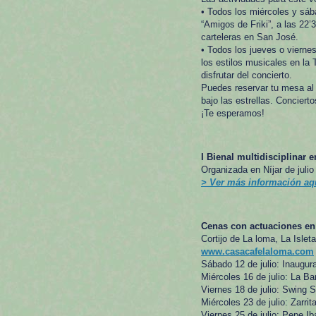
• Todos los miércoles y s
“Amigos de Friki”, a las 22’
carteleras en San José.
• Todos los jueves o viern
los estilos musicales en la
disfrutar del concierto.
Puedes reservar tu mesa al 
bajo las estrellas. Concierto
¡Te esperamos!
I Bienal multidisciplinar e
Organizada en Níjar de julio
> Ver más información aq
Cenas con actuaciones e
Cortijo de La loma, La Islet
www.casacafelaloma.com
Sábado 12 de julio: Inaugu
Miércoles 16 de julio: La Ba
Viernes 18 de julio: Swing S
Miércoles 23 de julio: Zarri
Viernes 25 de julio: Pepe I