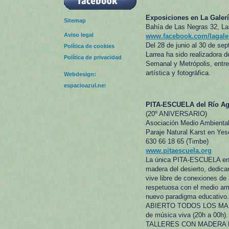
Exposiciones en La Galerí
Sitemap
Bahía de Las Negras 32, La
Aviso legal
www.facebook.com/lagaler
Del 28 de junio al 30 de sept
Política de cookies
Larrea ha sido realizadora
Política de privacidad
Semanal y Metrópolis, entre
artística y fotográfica.
Webdesign:
espacioazul.ne
t
PITA-ESCUELA del Río A
(20º ANIVERSARIO)
Asociación Medio Ambiental 
Paraje Natural Karst en Y
630 66 18 65 (Timbe)
www.pitaescuela.org
La única PITA-ESCUELA en E
madera del desierto, dedica
vive libre de conexiones de 
respetuosa con el medio amb
nuevo paradigma educativo.
ABIERTO TODOS LOS MARTES:
de música viva (20h a 00h).
TALLERES CON MADERA DE PI