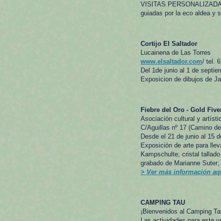
VISITAS PERSONALIZADAS cu
guiadas por la eco aldea y 
Cortijo El Saltador
Lucainena de Las Torres
www.elsaltador.com
/ tel.
Del 1de junio al 1 de septie
Exposicion de dibujos de J
Fiebre del Oro - Gold Five
Asociación cultural y artísti
C/Aguillas nº 17 (Camino d
Desde el 21 de junio al 15 d
Exposición de arte para lle
Kampschulte; cristal tallad
grabado de Marianne Suter; 
> Ver más información aq
CAMPING TAU
¡Bienvenidos al Camping Ta
Las actividades para este v