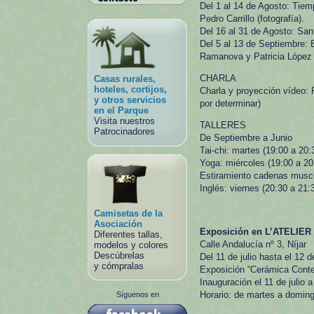
Del 1 al 14 de Agosto: Tie
Pedro Carrillo (fotografía).
Del 16 al 31 de Agosto: Sant
Del 5 al 13 de Septiembre: 
Ramanova y Patricia López
CHARLA
Casas rurales,
hoteles, cortijos,
Charla y proyección vídeo: 
y otros servicios
por determinar)
en el Parque
Visita nuestros
TALLERES
Patrocinadores
De Septiembre a Junio
Tai-chi: martes (19:00 a 20:
Yoga: miércoles (19:00 a 20
Estiramiento cadenas muscul
Inglés: viernes (20:30 a 21:3
Camisetas de la
Asociación
Exposición en L’ATELIER
Diferentes tallas,
Calle Andalucía nº 3, Níjar
modelos y colores
Descúbrelas
Del 11 de julio hasta el 12 
y cómpralas
Exposición “Cerámica Cont
Inauguración el 11 de julio a
Horario: de martes a doming
Síguenos en