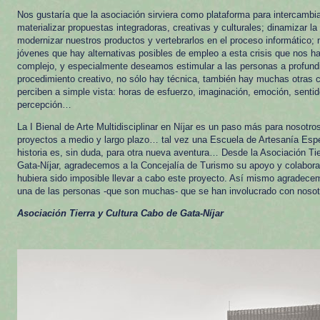
Nos gustaría que la asociación sirviera como plataforma para intercambia
materializar propuestas integradoras, creativas y culturales; dinamizar la v
modernizar nuestros productos y vertebrarlos en el proceso informático;
jóvenes que hay alternativas posibles de empleo a esta crisis que nos ha
complejo, y especialmente deseamos estimular a las personas a profundi
procedimiento creativo, no sólo hay técnica, también hay muchas otras 
perciben a simple vista: horas de esfuerzo, imaginación, emoción, sentido
percepción…
La I Bienal de Arte Multidisciplinar en Níjar es un paso más para nosotr
proyectos a medio y largo plazo… tal vez una Escuela de Artesanía Espe
historia es, sin duda, para otra nueva aventura… Desde la Asociación Ti
Gata-Níjar, agradecemos a la Concejalía de Turismo su apoyo y colaborac
hubiera sido imposible llevar a cabo este proyecto. Así mismo agradece
una de las personas -que son muchas- que se han involucrado con nosotr
Asociación Tierra y Cultura Cabo de Gata-Níjar