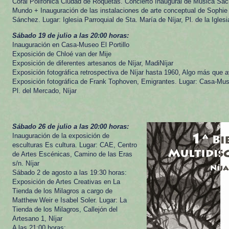
Coral Polifónica Ciudad de Roquetas. Concierto Inaugural de Música Sacra
Mundo + Inauguración de las instalaciones de arte conceptual de Sophi
Sánchez. Lugar: Iglesia Parroquial de Sta. María de Níjar, Pl. de la Iglesia
Sábado 19 de julio a las 20:00 horas:
Inauguración en Casa-Museo El Portillo
Exposición de Chloé van der Mije
Exposición de diferentes artesanos de Níjar, MadiNíjar
Exposición fotográfica retrospectiva de Níjar hasta 1960, Algo más que a
Exposición fotográfica de Frank Tophoven, Emigrantes. Lugar: Casa-Museo
Pl. del Mercado, Níjar
Sábado 26 de julio a las 20:00 horas:
Inauguración de la exposición de
esculturas Es cultura. Lugar: CAE, Centro
de Artes Escénicas, Camino de las Eras
s/n. Níjar
Sábado 2 de agosto a las 19:30 horas:
Exposición de Artes Creativas en La
Tienda de los Milagros a cargo de
Matthew Weir e Isabel Soler. Lugar: La
Tienda de los Milagros, Callejón del
Artesano 1, Níjar
A las 21:00 horas: