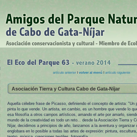
artículo anterior
I
volver al menú
I
artículo siguiente
Asociación Tierra y Cultura Cabo de Gata-Níjar
Aquella célebre frase de Picasso, definiendo el concepto de artista: "Un
pinta lo que vende. Un artista, en cambio, es un hombre que vende lo que
esa filosofía a otros campos artísticos, amando el arte por amarlo, sien
mundo de la creatividad es todo un reto... desde la Asociación Tierra y 
Níjar, decidimos a principios de año, lanzarnos a la aventura y organizar
englobara en lo posible a todas las artes de expresión: pintura, escultur
teatro, música, creaciones textiles, fotografía...