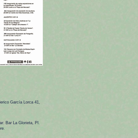
derico García Lorca 41,
r: Bar La Glorieta, Pl.
re.