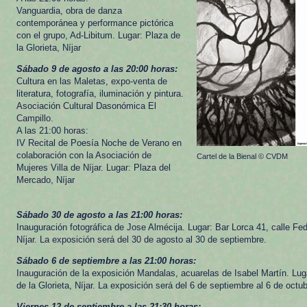
Vanguardia, obra de danza
contemporánea y performance pictórica
con el grupo, Ad-Libitum. Lugar: Plaza de
la Glorieta, Níjar
Sábado 9 de agosto a las 20:00 horas:
Cultura en las Maletas, expo-venta de
literatura, fotografía, iluminación y pintura.
Asociación Cultural Dasonómica El
Campillo.
A las 21:00 horas:
IV Recital de Poesía Noche de Verano en
colaboración con la Asociación de
Cartel de la Bienal © CVDM
Mujeres Villa de Níjar. Lugar: Plaza del
Mercado, Níjar
Sábado 30 de agosto a las 21:00 horas:
Inauguración fotográfica de Jose Almécija. Lugar: Bar Lorca 41, calle Fe
Níjar. La exposición será del 30 de agosto al 30 de septiembre.
Sábado 6 de septiembre a las 21:00 horas:
Inauguración de la exposición Mandalas, acuarelas de Isabel Martín. Luga
de la Glorieta, Níjar. La exposición será del 6 de septiembre al 6 de octub
Viernes 12 de septiembre a las 21:30 horas: