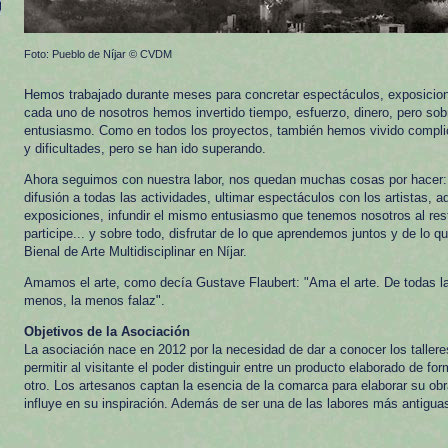
Foto: Pueblo de Níjar © CVDM
Hemos trabajado durante meses para concretar espectáculos, exposiciones
cada uno de nosotros hemos invertido tiempo, esfuerzo, dinero, pero sobr
entusiasmo. Como en todos los proyectos, también hemos vivido compli
y dificultades, pero se han ido superando.
Ahora seguimos con nuestra labor, nos quedan muchas cosas por hacer: 
difusión a todas las actividades, ultimar espectáculos con los artistas, a
exposiciones, infundir el mismo entusiasmo que tenemos nosotros al res
participe... y sobre todo, disfrutar de lo que aprendemos juntos y de lo que
Bienal de Arte Multidisciplinar en Níjar.
Amamos el arte, como decía Gustave Flaubert: "Ama el arte. De todas l
menos, la menos falaz".
Objetivos de la Asociación
La asociación nace en 2012 por la necesidad de dar a conocer los taller
permitir al visitante el poder distinguir entre un producto elaborado de fo
otro. Los artesanos captan la esencia de la comarca para elaborar su obr
influye en su inspiración. Además de ser una de las labores más antigua