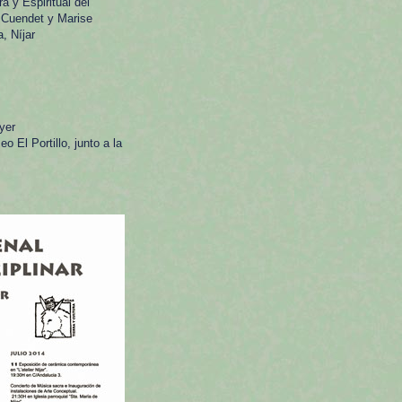
 y Espiritual del
e Cuendet y Marise
, Níjar
yer
 El Portillo, junto a la