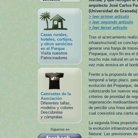
arquitecto José Carlos Fe
(Universidad de Granada)
> leer primer artículo
> leer segundo artículo
> leer tercer artículo
Casas rurales,
Tras el acercamiento reali
hoteles, cortijos,
infraestructural) se conclu
y otros servicios
generar una franja de trans
en el Parque
Visita nuestros
Preparque, cuyo fin era el 
Patrocinadores
mucho más natural en un te
vez más erosiva en el borde
Frente a la propuesta de un
temporal a largo plazo, pa
evolución del Preparque, de
colonizando los nuevos esp
Camisetas de la
criterios de prioridad de r
Asociación
regeneración medioambienta
Diferentes tallas,
modelos y colores
de percibir una línea admin
Descúbrelas
cual coexistirá una cierta a
y cómpralas
La segunda línea propositiv
la evolución infraestructur
Síguenos en
Natural. Las previsiones de