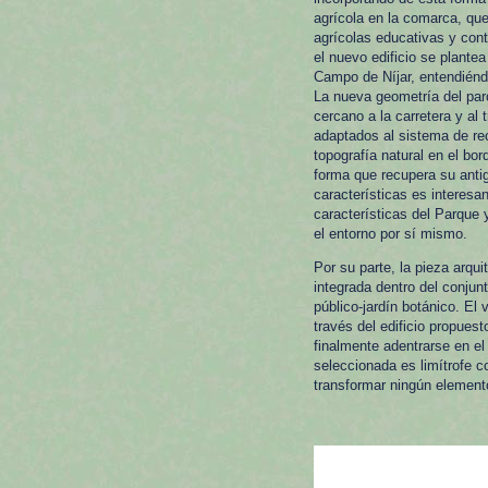
agrícola en la comarca, que
agrícolas educativas y cont
el nuevo edificio se plante
Campo de Níjar, entendiéndos
La nueva geometría del parce
cercano a la carretera y a
adaptados al sistema de rec
topografía natural en el bo
forma que recupera su anti
características es interesa
características del Parque 
el entorno por sí mismo.
Por su parte, la pieza arqu
integrada dentro del conju
público-jardín botánico. El 
través del edificio propues
finalmente adentrarse en el
seleccionada es limítrofe c
transformar ningún element