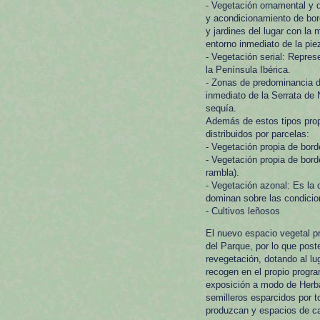
- Vegetación ornamental y d
y acondicionamiento de bor
y jardines del lugar con la
entorno inmediato de la pie
- Vegetación serial: Repre
la Península Ibérica.
- Zonas de predominancia de
inmediato de la Serrata de 
sequía.
Además de estos tipos prop
distribuidos por parcelas:
- Vegetación propia de bor
- Vegetación propia de bord
rambla).
- Vegetación azonal: Es la 
dominan sobre las condicio
- Cultivos leñosos
El nuevo espacio vegetal p
del Parque, por lo que post
revegetación, dotando al lu
recogen en el propio progra
exposición a modo de Herbar
semilleros esparcidos por t
produzcan y espacios de ca