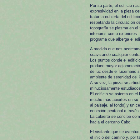
Por su parte, el edificio n
expresividad en la pieza ce
tratar la cubierta del edifi
respetando la circulación d
topografía se plasma en el 
interiores como exteriores.
programa que alberga el edif
A medida que nos acercamos
suavizando cualquier contr
Los puntos donde el edific
produce mayor aglomeración 
de luz desde el lucernario 
ambiente de serenidad del 
A su vez, la pieza se articu
minuciosamente estudiados, 
El edificio se asienta en e
mucho más abiertos en su 
al paisaje, al fondo),y un 
conexión peatonal a través d
La cubierta se concibe como
hacia el cercano Cabo.
El visitante que se aventur
el inicio del camino y, por 