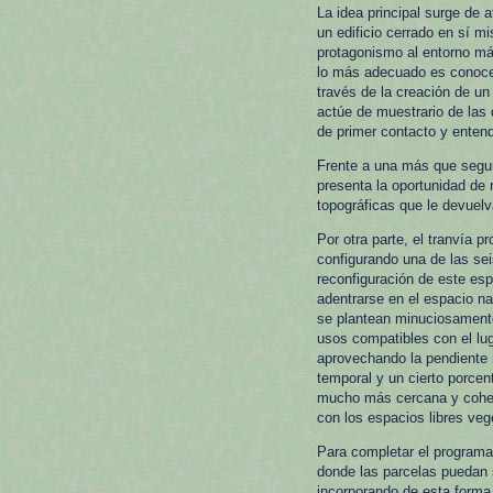
La idea principal surge de 
un edificio cerrado en sí m
protagonismo al entorno más
lo más adecuado es conocer
través de la creación de un
actúe de muestrario de las
de primer contacto y entend
Frente a una más que segur
presenta la oportunidad de 
topográficas que le devuelv
Por otra parte, el tranvía 
configurando una de las sei
reconfiguración de este esp
adentrarse en el espacio na
se plantean minuciosament
usos compatibles con el lug
aprovechando la pendiente 
temporal y un cierto porcent
mucho más cercana y coher
con los espacios libres veg
Para completar el programa 
donde las parcelas puedan 
incorporando de esta forma u