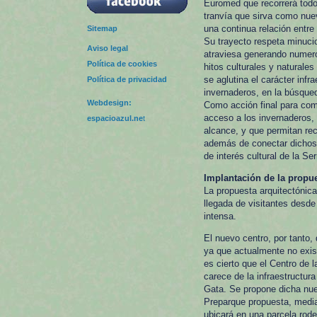
Euromed que recorrerá todo
tranvía que sirva como nue
una continua relación entre 
Sitemap
Su trayecto respeta minucio
Aviso legal
atraviesa generando numer
Política de cookies
hitos culturales y naturales
se aglutina el carácter inf
Política de privacidad
invernaderos, en la búsqueda
Webdesign:
Como acción final para comp
acceso a los invernaderos,
espacioazul.ne
t
alcance, y que permitan rec
además de conectar dichos s
de interés cultural de la Se
Implantación de la propue
La propuesta arquitectónic
llegada de visitantes desd
intensa.
El nuevo centro, por tanto, 
ya que actualmente no exis
es cierto que el Centro de
carece de la infraestructur
Gata. Se propone dicha nuev
Preparque propuesta, median
ubicará en una parcela rod