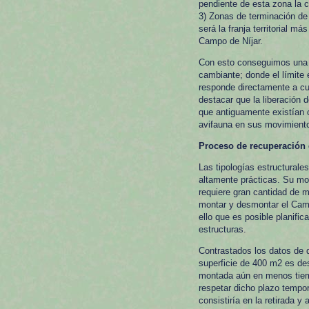
pendiente de esta zona la 
3) Zonas de terminación de
será la franja territorial m
Campo de Níjar.
Con esto conseguimos una in
cambiante; donde el límite 
responde directamente a cu
destacar que la liberación 
que antiguamente existían c
avifauna en sus movimiento
Proceso de recuperación d
Las tipologías estructurale
altamente prácticas. Su mo
requiere gran cantidad de 
montar y desmontar el Camp
ello que es posible planifi
estructuras.
Contrastados los datos de 
superficie de 400 m2 es des
montada aún en menos tiemp
respetar dicho plazo tempor
consistiría en la retirada y