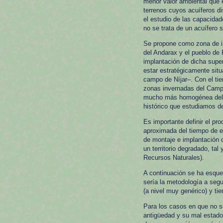
menor valor ambiental que e
terrenos cuyos acuíferos d
el estudio de las capacidad
no se trata de un acuífero 
Se propone como zona de imp
del Andarax y el pueblo de 
implantación de dicha super
estar estratégicamente sit
campo de Níjar–. Con el ti
zonas invernadas del Campo
mucho más homogénea del te
histórico que estudiamos de
Es importante definir el pr
aproximada del tiempo de e
de montaje e implantación 
un territorio degradado, ta
Recursos Naturales).
A continuación se ha esque
sería la metodología a seg
(a nivel muy genérico) y t
Para los casos en que no se
antigüedad y su mal estado