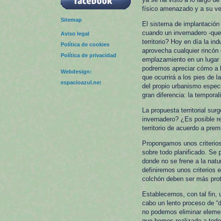
físico amenazado y a su ve
Sitemap
El sistema de implantació
cuando un invernadero -que
Aviso legal
territorio? Hoy en día la in
Política de cookies
aprovecha cualquier rincón 
Política de privacidad
emplazamiento en un lugar 
podremos apreciar cómo a lo
Webdesign:
que ocurrirá a los pies de 
espacioazul.ne
t
del propio urbanismo especu
gran diferencia: la temporal
La propuesta territorial su
invernadero? ¿Es posible re
territorio de acuerdo a pr
Propongamos unos criterios 
sobre todo planificado. Se p
donde no se frene a la natur
definiremos unos criterios 
colchón deben ser más prot
Establecemos, con tal fin, 
cabo un lento proceso de “
no podemos eliminar element
que hemos realizado a todo 