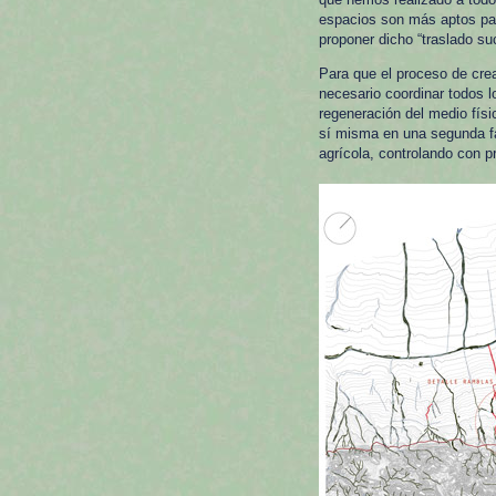
espacios son más aptos par
proponer dicho “traslado su
Para que el proceso de cre
necesario coordinar todos l
regeneración del medio físi
sí misma en una segunda fas
agrícola, controlando con p