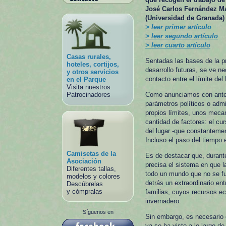
José Carlos Fernández Mar
(Universidad de Granada)
> leer primer artículo
> leer segundo artículo
> leer cuarto artículo
Casas rurales,
Sentadas las bases de la pr
hoteles, cortijos,
desarrollo futuras, se ve ne
y otros servicios
contacto entre el límite de
en el Parque
Visita nuestros
Patrocinadores
Como anunciamos con anteri
parámetros políticos o admi
propios límites, unos meca
cantidad de factores: el cu
del lugar -que constantemen
Incluso el paso del tiempo 
Camisetas de la
Es de destacar que, durante
Asociación
precisa el sistema en que la
Diferentes tallas,
todo un mundo que no se fu
modelos y colores
detrás un extraordinario en
Descúbrelas
y cómpralas
familias, cuyos recursos e
invernadero.
Síguenos en
Sin embargo, es necesario 
ya se ha visto a lo largo de