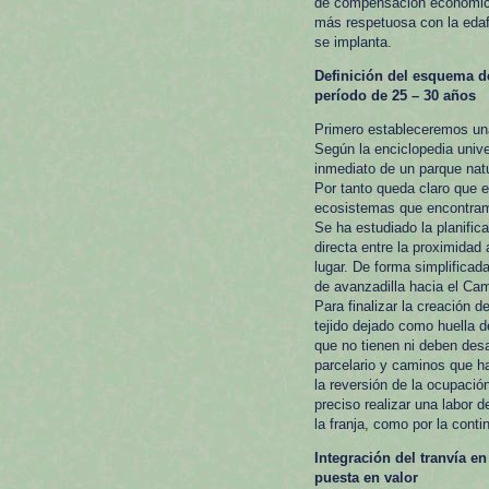
de compensación económica
más respetuosa con la edaf
se implanta.
Definición del esquema de
período de 25 – 30 años
Primero estableceremos una
Según la enciclopedia univer
inmediato de un parque natu
Por tanto queda claro que el
ecosistemas que encontram
Se ha estudiado la planific
directa entre la proximidad
lugar. De forma simplificad
de avanzadilla hacia el Cam
Para finalizar la creación d
tejido dejado como huella 
que no tienen ni deben desa
parcelario y caminos que hay
la reversión de la ocupació
preciso realizar una labor d
la franja, como por la conti
Integración del tranvía e
puesta en valor