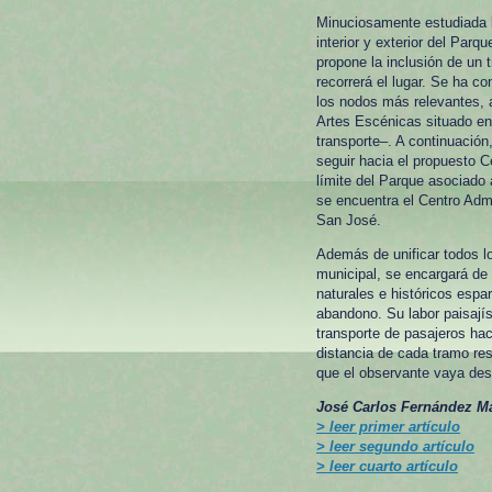
Minuciosamente estudiada l
interior y exterior del Parq
propone la inclusión de un 
recorrerá el lugar. Se ha c
los nodos más relevantes, a
Artes Escénicas situado en 
transporte–. A continuació
seguir hacia el propuesto C
límite del Parque asociado 
se encuentra el Centro Admi
San José.
Además de unificar todos lo
municipal, se encargará de e
naturales e históricos espa
abandono. Su labor paisajís
transporte de pasajeros hac
distancia de cada tramo re
que el observante vaya des
José Carlos Fernández Ma
> leer primer artículo
> leer segundo artículo
> leer cuarto artículo