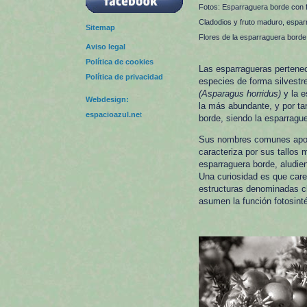
Fotos: Esparraguera borde con 
Cladodios y fruto maduro, espa
Sitemap
Flores de la esparraguera bord
Aviso legal
Política de cookies
Las esparragueras pertenec
Política de privacidad
especies de forma silvestr
(Asparagus horridus)
y la e
Webdesign:
la más abundante, y por ta
espacioazul.ne
t
borde, siendo la esparragu
Sus nombres comunes aporta
caracteriza por sus tallos
esparraguera borde, aludie
Una curiosidad es que care
estructuras denominadas cl
asumen la función fotosinté