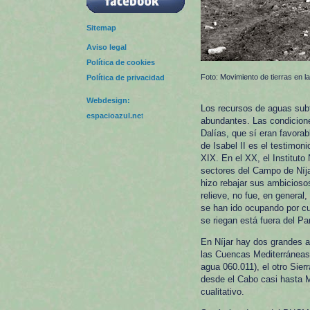
Sitemap
Aviso legal
Política de cookies
Foto: Movimiento de tierras en 
Política de privacidad
Webdesign:
Los recursos de aguas subt
espacioazul.ne
t
abundantes. Las condicion
Dalías, que sí eran favorab
de Isabel II es el testimoni
XIX. En el XX, el Instituto
sectores del Campo de Níja
hizo rebajar sus ambicioso
relieve, no fue, en genera
se han ido ocupando por cu
se riegan está fuera del Pa
En Níjar hay dos grandes a
las Cuencas Mediterránea
agua 060.011), el otro Sier
desde el Cabo casi hasta M
cualitativo.