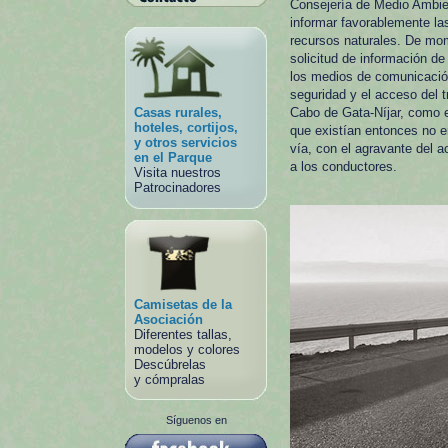
Consejería de Medio Ambien
informar favorablemente la
recursos naturales. De mom
solicitud de información d
los medios de comunicación,
seguridad y el acceso del 
Casas rurales,
Cabo de Gata-Níjar, como es
hoteles, cortijos,
que existían entonces no er
y otros servicios
vía, con el agravante del a
en el Parque
a los conductores.
Visita nuestros
Patrocinadores
Camisetas de la
Asociación
Diferentes tallas,
modelos y colores
Descúbrelas
y cómpralas
Síguenos en