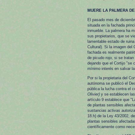
MUERE LA PALMERA DEL
El pasado mes de diciembre
situada en la fachada princi
inmueble. La palmera ha m
sus propietarios, que se v
lamentable estado de ruina 
Cultural). Si la imagen del
fachada es realmente patét
de picudo rojo, si se trata
dejando que el Cortijo "se
mínimo interés en salvar l
Por si la propietaria del Co
autónoma se publicó el Decr
pública la lucha contra el 
Olivier)
y se establecen las 
artículo 9 establece que "L
de plantas sensibles afect
sustancias activas autoriz
18.h) de la Ley 43/2002, d
plantas sensibles afectadas
científicamente como necesa