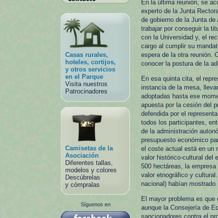
En la última reunión, se ac
experto de la Junta Rector
de gobierno de la Junta de 
trabajar por conseguir la t
con la Universidad y, el r
cargo al cumplir su mandato
Casas rurales,
espera de la otra reunión. 
hoteles, cortijos,
conocer la postura de la ad
y otros servicios
en el Parque
En esa quinta cita, el repr
Visita nuestros
instancia de la mesa, llev
Patrocinadores
adoptadas hasta ese moment
apuesta por la cesión del p
defendida por el representa
todos los participantes, e
de la administración auton
presupuesto económico para
Camisetas de la
el coste actual está en un 
Asociación
valor histórico-cultural del
Diferentes tallas,
500 hectáreas, la empresa 
modelos y colores
valor etnográfico y cultural
Descúbrelas
nacional) habían mostrado 
y cómpralas
El mayor problema es que c
Síguenos en
aunque la Consejería de Ed
sancionadores contra el pro