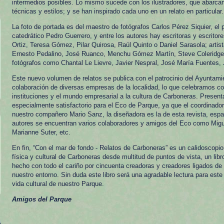
intermedios posibles. Lo mismo sucede con los ilustradores, que abarcan 
técnicas y estilos; y se han inspirado cada uno en un relato en particular.
La foto de portada es del maestro de fotógrafos Carlos Pérez Siquier, el 
catedrático Pedro Guerrero, y entre los autores hay escritoras y escritore
Ortiz, Teresa Gómez, Pilar Quirosa, Raúl Quinto o Daniel Sarasola; artis
Ernesto Pedalino, José Ruanco, Menchu Gómez Martín, Steve Coleridge 
fotógrafos como Chantal Le Lievre, Javier Nespral, José María Fuentes, 
Este nuevo volumen de relatos se publica con el patrocinio del Ayuntami
colaboración de diversas empresas de la localidad, lo que celebramos c
instituciones y el mundo empresarial a la cultura de Carboneras. Presenta
especialmente satisfactorio para el Eco de Parque, ya que el coordinado
nuestro compañero Mario Sanz, la diseñadora es la de esta revista, espac
autores se encuentran varios colaboradores y amigos del Eco como Migue
Marianne Suter, etc.
En fin, “Con el mar de fondo - Relatos de Carboneras” es un calidoscopio q
física y cultural de Carboneras desde multitud de puntos de vista, un lib
hecho con todo el cariño por cincuenta creadoras y creadores ligados de
nuestro entorno. Sin duda este libro será una agradable lectura para este 
vida cultural de nuestro Parque.
Amigos del Parque