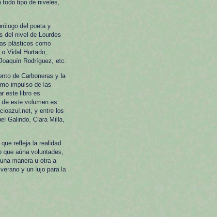
todo tipo de niveles,
prólogo del poeta y
s del nivel de Lourdes
tas plásticos como
o Vidal Hurtado;
Joaquín Rodríguez, etc.
ento de Carboneras y la
omo impulso de las
r este libro es
r de este volumen es
ioazul.net, y entre los
l Galindo, Clara Milla,
ue refleja la realidad
ro que aúna voluntades,
 una manera u otra a
verano y un lujo para la