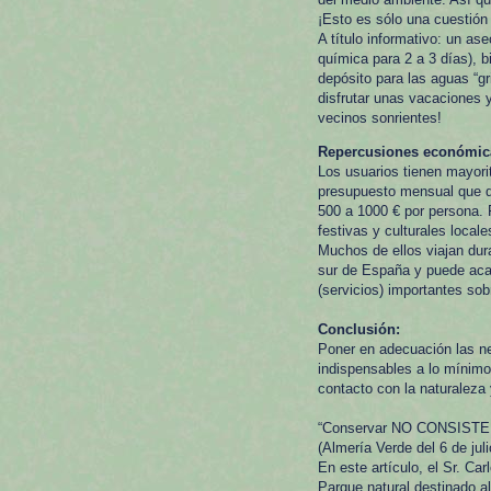
¡Esto es sólo una cuestión 
A título informativo: un as
química para 2 a 3 días), b
depósito para las aguas “g
disfrutar unas vacaciones 
vecinos sonrientes!
Repercusiones económic
Los usuarios tienen mayori
presupuesto mensual que de
500 a 1000 € por persona. F
festivas y culturales locale
Muchos de ellos viajan dura
sur de España y puede acar
(servicios) importantes sob
Conclusión:
Poner en adecuación las ne
indispensables a lo mínimo 
contacto con la naturaleza
“Conservar NO CONSISTE E
(Almería Verde del 6 de jul
En este artículo, el Sr. Ca
Parque natural destinado al