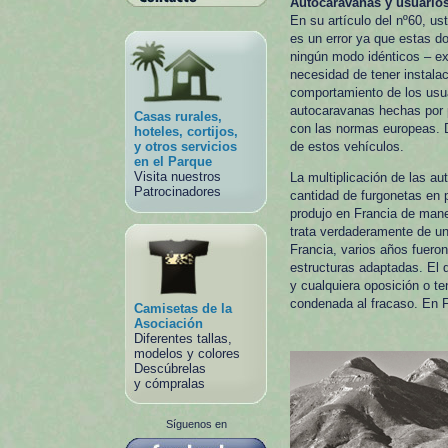
Autocaravanas y usuarios
En su artículo del nº60, u
es un error ya que estas d
ningún modo idénticos – ex
necesidad de tener instalaci
comportamiento de los usua
autocaravanas hechas por 
Casas rurales,
con las normas europeas. 
hoteles, cortijos,
y otros servicios
de estos vehículos.
en el Parque
Visita nuestros
La multiplicación de las a
Patrocinadores
cantidad de furgonetas en 
produjo en Francia de mane
trata verdaderamente de un
Francia, varios años fuero
estructuras adaptadas. El d
y cualquiera oposición o ten
condenada al fracaso. En F
Camisetas de la
Asociación
Diferentes tallas,
modelos y colores
Descúbrelas
y cómpralas
Síguenos en