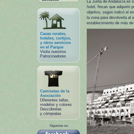
La Junta de Andalucía es la
hotel, fincas que adquirió 
objetivo, según indicó el 
la zona para devolverla al 
establecimiento de más de 
Casas rurales,
hoteles, cortijos,
y otros servicios
en el Parque
Visita nuestros
Patrocinadores
Camisetas de la
Asociación
Diferentes tallas,
modelos y colores
Descúbrelas
y cómpralas
Síguenos en