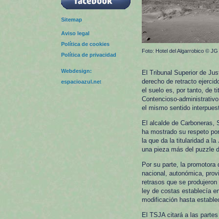
Sitemap
Aviso legal
Política de cookies
Foto: Hotel del Algarrobico © JG
Política de privacidad
Webdesign:
El Tribunal Superior de Jus
derecho de retracto ejercid
espacioazul.ne
t
el suelo es, por tanto, de t
Contencioso-administrativo
el mismo sentido interpuest
El alcalde de Carboneras, 
ha mostrado su respeto por 
la que da la titularidad a 
una pieza más del puzzle d
Por su parte, la promotora 
nacional, autonómica, provi
retrasos que se produjeron 
ley de costas establecía en 
modificación hasta estable
El TSJA citará a las partes 