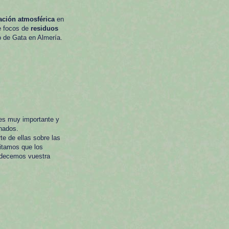
ción atmosférica
en
de focos de
residuos
o de Gata en Almería.
 es muy importante y
nados.
e de ellas sobre las
sitamos que los
adecemos vuestra