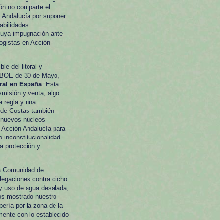
ión no comparte el
de Andalucía por suponer
abilidades
 cuya impugnación ante
logistas en Acción
e del litoral y
l BOE de 30 de Mayo,
oral en España
. Esta
smisión y venta, algo
a regla y una
y de Costas también
a nuevos núcleos
 Acción Andalucía para
e inconstitucionalidad
a protección y
a Comunidad de
alegaciones contra dicho
 y uso de agua desalada,
os mostrado nuestro
ería por la zona de la
lmente con lo establecido