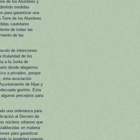
orre de los Alumbres y
admitido medidas
es para garantizar una
a Torre de los Alumbres.
didas cautelares
tente de todas las
miento de las
tocolo de intenciones
titularidad de los
ía a la Junta de
nario donde alegamos
ico a privados, porque
e, esta asociación
l Ayuntamiento de Níjar y
adecuada gestión. Esta
r algunos preceptos para
ado una ordenanza para
licación al Decreto de
rtos núcleos urbanos que
stablecidas en materia
iones para garantizar
ndo la legalidad vigente