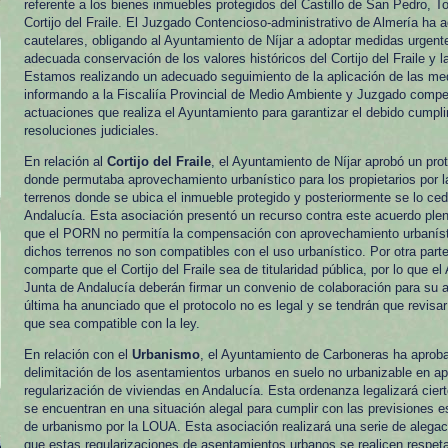
referente a los bienes inmuebles protegidos del Castillo de San Pedro, T
Cortijo del Fraile. El Juzgado Contencioso-administrativo de Almería ha 
cautelares, obligando al Ayuntamiento de Níjar a adoptar medidas urgent
adecuada conservación de los valores históricos del Cortijo del Fraile y l
Estamos realizando un adecuado seguimiento de la aplicación de las me
informando a la Fiscaliía Provincial de Medio Ambiente y Juzgado compe
actuaciones que realiza el Ayuntamiento para garantizar el debido cumpli
resoluciones judiciales.
En relación al
Cortijo del Fraile
, el Ayuntamiento de Níjar aprobó un pro
donde permutaba aprovechamiento urbanístico para los propietarios por la 
terrenos donde se ubica el inmueble protegido y posteriormente se lo ced
Andalucía. Esta asociación presentó un recurso contra este acuerdo ple
que el PORN no permitía la compensación con aprovechamiento urbaníst
dichos terrenos no son compatibles con el uso urbanístico. Por otra part
comparte que el Cortijo del Fraile sea de titularidad pública, por lo que e
Junta de Andalucía deberán firmar un convenio de colaboración para su 
última ha anunciado que el protocolo no es legal y se tendrán que revisa
que sea compatible con la ley.
En relación con el
Urbanismo
, el Ayuntamiento de Carboneras ha aprob
delimitación de los asentamientos urbanos en suelo no urbanizable en ap
regularización de viviendas en Andalucía. Esta ordenanza legalizará cie
se encuentran en una situación alegal para cumplir con las previsiones e
de urbanismo por la LOUA. Esta asociación realizará una serie de alegac
que estas regularizaciones de asentamientos urbanos se realicen respeta