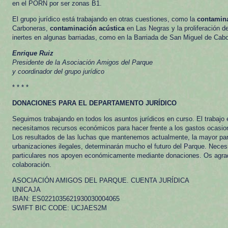
en el PORN por ser zonas B1.
El grupo jurídico está trabajando en otras cuestiones, como la
contamina
Carboneras,
contaminación acústica
en Las Negras y la proliferación 
inertes en algunas barriadas, como en la Barriada de San Miguel de Cab
Enrique Ruiz
Presidente de la Asociación Amigos del Parque
y coordinador del grupo jurídico
* * * *
DONACIONES PARA EL DEPARTAMENTO JURÍDICO
Seguimos trabajando en todos los asuntos jurídicos en curso. El trabajo
necesitamos recursos económicos para hacer frente a los gastos ocasio
Los resultados de las luchas que mantenemos actualmente, la mayor part
urbanizaciones ilegales, determinarán mucho el futuro del Parque. Nece
particulares nos apoyen económicamente mediante donaciones. Os agr
colaboración.
ASOCIACIÓN AMIGOS DEL PARQUE. CUENTA JURÍDICA
UNICAJA
IBAN: ES0221035621930030004065
SWIFT BIC CODE: UCJAES2M