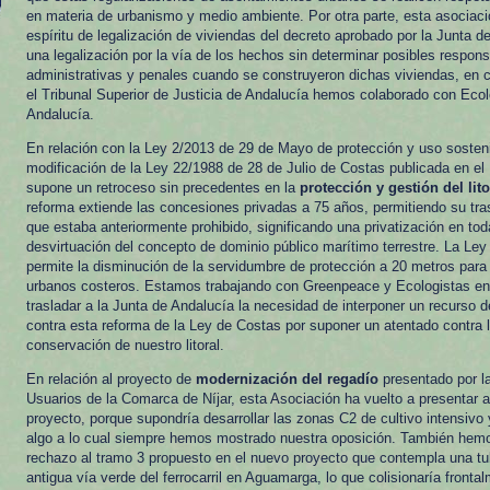
en materia de urbanismo y medio ambiente. Por otra parte, esta asociac
espíritu de legalización de viviendas del decreto aprobado por la Junta 
una legalización por la vía de los hechos sin determinar posibles respons
administrativas y penales cuando se construyeron dichas viviendas, en
el Tribunal Superior de Justicia de Andalucía hemos colaborado con Eco
Andalucía.
En relación con la Ley 2/2013 de 29 de Mayo de protección y uso sostenibl
modificación de la Ley 22/1988 de 28 de Julio de Costas publicada en e
supone un retroceso sin precedentes en la
protección y gestión del lit
reforma extiende las concesiones privadas a 75 años, permitiendo su tra
que estaba anteriormente prohibido, significando una privatización en tod
desvirtuación del concepto de dominio público marítimo terrestre. La Le
permite la disminución de la servidumbre de protección a 20 metros par
urbanos costeros. Estamos trabajando con Greenpeace y Ecologistas en
trasladar a la Junta de Andalucía la necesidad de interponer un recurso d
contra esta reforma de la Ley de Costas por suponer un atentado contra l
conservación de nuestro litoral.
En relación al proyecto de
modernización del regadío
presentado por l
Usuarios de la Comarca de Níjar, esta Asociación ha vuelto a presentar 
proyecto, porque supondría desarrollar las zonas C2 de cultivo intensivo
algo a lo cual siempre hemos mostrado nuestra oposición. También hem
rechazo al tramo 3 propuesto en el nuevo proyecto que contempla una tub
antigua vía verde del ferrocarril en Aguamarga, lo que colisionaría fronta