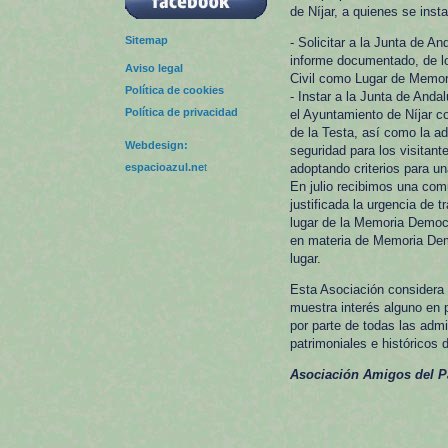
de Níjar, a quienes se ins
Sitemap
- Solicitar a la Junta de A
informe documentado, de los
Aviso legal
Civil como Lugar de Memori
Política de cookies
- Instar a la Junta de And
Política de privacidad
el Ayuntamiento de Níjar c
de la Testa, así como la a
Webdesign:
seguridad para los visitant
espacioazul.ne
t
adoptando criterios para un
En julio recibimos una com
justificada la urgencia de 
lugar de la Memoria Democr
en materia de Memoria Demo
lugar.
Esta Asociación considera 
muestra interés alguno en 
por parte de todas las adm
patrimoniales e históricos 
Asociación Amigos del Pa