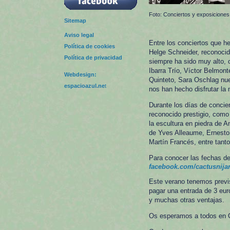
Foto: Conciertos y exposiciones
Sitemap
Aviso legal
Entre los conciertos que h
Política de cookies
Helge Schneider, reconoci
Política de privacidad
siempre ha sido muy alto, 
Ibarra Trío, Víctor Belmon
Webdesign:
Quinteto, Sara Oschlag nue
espacioazul.ne
t
nos han hecho disfrutar la 
Durante los días de concie
reconocido prestigio, como
la escultura en piedra de 
de Yves Alleaume, Ernesto 
Martín Francés, entre tanto
Para conocer las fechas de
facebook.com/cactusnijar
Este verano tenemos previ
pagar una entrada de 3 euro
y muchas otras ventajas.
Os esperamos a todos en C