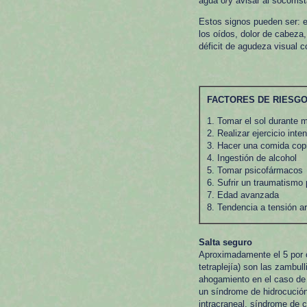
agua o/y avisar al socorrist
Estos signos pueden ser: e
los oídos, dolor de cabeza,
déficit de agudeza visual c
FACTORES DE RIESGO
1. Tomar el sol durante 
2. Realizar ejercicio inte
3. Hacer una comida cop
4. Ingestión de alcohol
5. Tomar psicofármacos
6. Sufrir un traumatismo 
7. Edad avanzada
8. Tendencia a tensión art
Salta seguro
Aproximadamente el 5 por c
tetraplejía) son las zambu
ahogamiento en el caso de 
un síndrome de hidrocución
intracraneal, síndrome de 