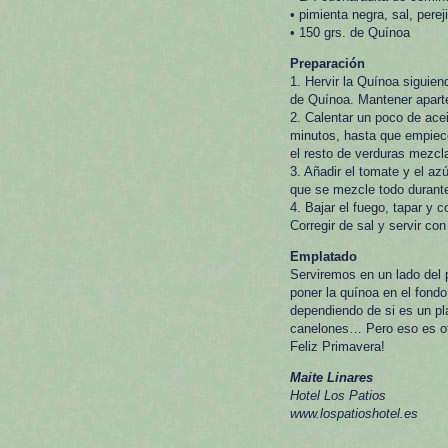
• pimienta negra, sal, pereji
• 150 grs. de Quínoa
Preparación
1. Hervir la Quínoa siguie
de Quínoa. Mantener apart
2. Calentar un poco de acei
minutos, hasta que empiece
el resto de verduras mezcl
3. Añadir el tomate y el az
que se mezcle todo durante
4. Bajar el fuego, tapar y
Corregir de sal y servir con
Emplatado
Serviremos en un lado del p
poner la quínoa en el fondo
dependiendo de si es un pla
canelones… Pero eso es ot
Feliz Primavera!
Maite Linares
Hotel Los Patios
www.lospatioshotel.es