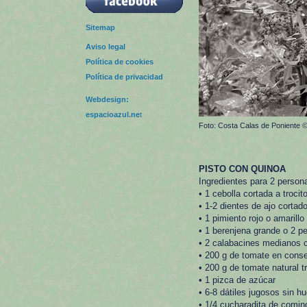
Sitemap
Aviso legal
Política de cookies
Política de privacidad
Webdesign:
espacioazul.ne
t
Foto: Costa Calas de Poniente
PISTO CON QUINOA
Ingredientes para 2 person
• 1 cebolla cortada a trocit
• 1-2 dientes de ajo cortad
• 1 pimiento rojo o amarill
• 1 berenjena grande o 2 p
• 2 calabacines medianos c
• 200 g de tomate en cons
• 200 g de tomate natural tr
• 1 pizca de azúcar
• 6-8 dátiles jugosos sin 
• 1/4 cucharadita de comin