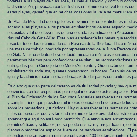
flotantes a las playas de San José, asumió el servicio y continuó control
la disminución, provocada por las fechas en el número de vehículos que
estas playas, generó que en muchas ocasiones la valla se mantuviera ab
Un Plan de Movilidad que regule los movimientos de los distintos medio
acceso a las playas y a los parajes emblemáticos de este espacio medi
necesidad vital que lleva más de una década reivindicando la Asociació
Natural Cabo de Gata-Níjar. Este plan establecería las bases que tendrí
respetar todos los usuarios de esta Reserva de la Biosfera. Hace más d
una mesa de trabajo integrada por representantes de la Junta Rectora de
de Gata-Níjar, desde donde se estudió, mediante múltiples reuniones, la
parámetros básicos para confeccionar ese plan. Las recomendaciones a
entregadas por la Consejería de Medio Ambiente y Ordenación del Territor
administración andaluza, quienes presentaron un boceto. Después de mu
igual y la administración no ha sido capaz de dar pasos contundentes p
Es cierto que gran parte del terreno es de titularidad privada y hay que 
convenios con los propietarios para regular el uso de estos espacios. Pe
el Plan de Ordenación de los Recursos Naturales establece unas normas
y cumplir. Tiene que prevalecer el interés general en la defensa de los 
sobre los recreativos y turísticos. Hay que establecer las normas de co
miles de personas que visitan cada verano esta reserva del sureste espa
aprender que aquí no está todo permitido. Que aunque nos encontremos 
semidesérticos y solitarios, no se puede ensuciar y arrojar basura, destro
plantas o recorrer los espacios fuera de los senderos establecidos. El p
incendios que arrasaron a principio del verano 100 hectáreas junto al fa