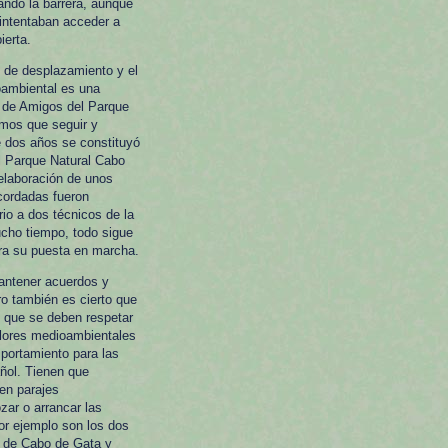
ando la barrera, aunque
 intentaban acceder a
ierta.
s de desplazamiento y el
oambiental es una
n de Amigos del Parque
amos que seguir y
e dos años se constituyó
l Parque Natural Cabo
 elaboración de unos
cordadas fueron
io a dos técnicos de la
cho tiempo, todo sigue
ara su puesta en marcha.
mantener acuerdos y
ro también es cierto que
 que se deben respetar
valores medioambientales
mportamiento para las
ñol. Tienen que
en parajes
zar o arrancar las
eor ejemplo son los dos
ro de Cabo de Gata y