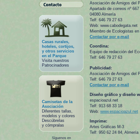
Asociación de Amigos del P
Apartado de correos nº 667
04080
Almería
Telf: 646 79 27 63
Web: www.cabodegata.net
Miembro de Ecologistas en
Contactar por e-mail
Casas rurales,
Coordina:
hoteles, cortijos,
y otros servicios
Equipo de redacción del Ec
en el Parque
Telf: 646 79 27 63
Visita nuestros
Patrocinadores
Publicidad:
Asociación de Amigos del P
Telf: 646 79 27 63
Contactar por e-mail
Diseño gráfico y diseño w
espacioazul.net
Camisetas de la
Telf: 913 68 33 18
Asociación
Diferentes tallas,
Web:
www.espacioazul.net
modelos y colores
Descúbrelas
Imprime:
y cómpralas
Artes Gráficas M-3
Telf: 950 62 24 84, Almería
Síguenos en