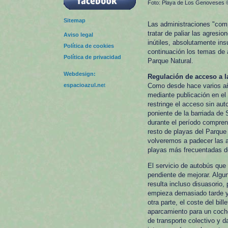
Foto: Playa de Los Genoveses
Sitemap
Las administraciones "com
tratar de paliar las agres
Aviso legal
inútiles, absolutamente in
Política de cookies
continuación los temas de 
Política de privacidad
Parque Natural.
Webdesign:
Regulación de acceso a l
espacioazul.ne
t
Como desde hace varios año
mediante publicación en el
restringe el acceso sin aut
poniente de la barriada d
durante el período comprend
resto de playas del Parque
volveremos a padecer las a
playas más frecuentadas d
El servicio de autobús que
pendiente de mejorar. Algu
resulta incluso disuasorio,
empieza demasiado tarde y 
otra parte, el coste del bi
aparcamiento para un coche 
de transporte colectivo y d