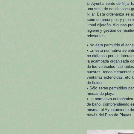
El Ayuntamiento de Níjar h
una serie de condiciones ge
Níjar. Esta ordenanza se a
serie de preceptos y prohib
litoral nijareño. Algunas pr
higiene y gestión de resi
relevantes:
• No está permitido el acce
• En esta normativa se ent
no diáfanas por los latera
la acampada organizada dot
de los vehículos habitable
puestas, tenga elementos q
ventanas extendidas, etc.)
de fluidos.
• Sólo serán permitidos par
mesas de playa.
• La normativa autonómica 
de baño, comprendiendo ést
misma, el Ayuntamiento de 
través del Plan de Playas.