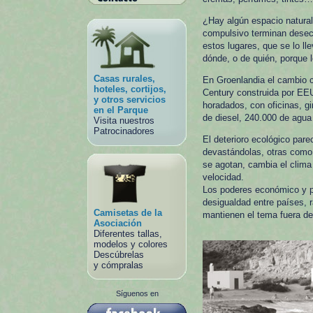
¿Hay algún espacio natura
compulsivo terminan desech
estos lugares, que se lo ll
dónde, o de quién, porque l
Casas rurales,
En Groenlandia el cambio c
hoteles, cortijos,
Century construida por EEUU
y otros servicios
horadados, con oficinas, g
en el Parque
de diesel, 240.000 de agu
Visita nuestros
Patrocinadores
El deterioro ecológico par
devastándolas, otras como 
se agotan, cambia el clima 
velocidad.
Los poderes económico y po
desigualdad entre países, 
Camisetas de la
mantienen el tema fuera de
Asociación
Diferentes tallas,
modelos y colores
Descúbrelas
y cómpralas
Síguenos en