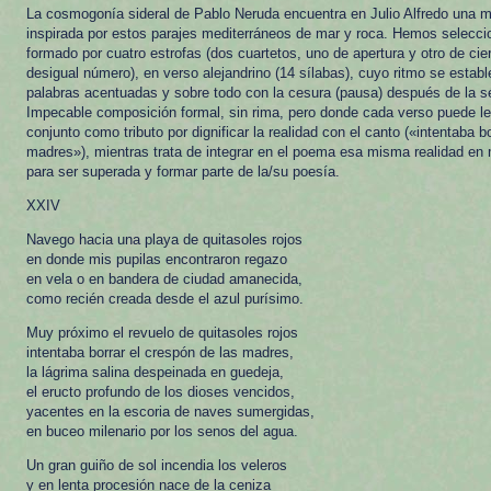
La cosmogonía sideral de Pablo Neruda encuentra en Julio Alfredo una m
inspirada por estos parajes mediterráneos de mar y roca. Hemos selecc
formado por cuatro estrofas (dos cuartetos, uno de apertura y otro de cie
desigual número), en verso alejandrino (14 sílabas), cuyo ritmo se estable
palabras acentuadas y sobre todo con la cesura (pausa) después de la s
Impecable composición formal, sin rima, pero donde cada verso puede lee
conjunto como tributo por dignificar la realidad con el canto («intentaba b
madres»), mientras trata de integrar en el poema esa misma realidad en 
para ser superada y formar parte de la/su poesía.
XXIV
Navego hacia una playa de quitasoles rojos
en donde mis pupilas encontraron regazo
en vela o en bandera de ciudad amanecida,
como recién creada desde el azul purísimo.
Muy próximo el revuelo de quitasoles rojos
intentaba borrar el crespón de las madres,
la lágrima salina despeinada en guedeja,
el eructo profundo de los dioses vencidos,
yacentes en la escoria de naves sumergidas,
en buceo milenario por los senos del agua.
Un gran guiño de sol incendia los veleros
y en lenta procesión nace de la ceniza