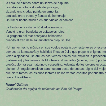
la coral de sirenas sobre un lienzo de espuma
rescatando la torre dorada del prodigio,
alzando una ciudad parida en armonía,
arrullada entre voces y flautas de homenaje.
Un rumor hecho música en sus vuelos oceánicos.
La fiesta de la vida tachó duelos marinos.
Venció la gran bandada de quitasoles rojos.
La garganta del mar ensayaba habaneras
cuando el tren de la sal enhebraba crepúsculos.
«Un rumor hecho música en sus vuelos oceánicos», este verso ofrece un
demuestra la maestría y habilidad lírica de Julio que propone enigmas m
verso alejandrino. De ahí los dos versos finales que explican la procede
(habaneras) y las salinas de Monteleva, iluminadas (sonido, gusto) por la
crepúsculo, ya sea matutino o vespertino. Además de los colores evocado
blanco. Un regalo sensitivo para nuestra costa de poetas, digno del mejo
que disfrutamos los asiduos lectores de los versos escritos por nuestro 
poeta Julio Alfredo.
Miguel Galindo
Colaborador del equipo de redacción del Eco del Parque