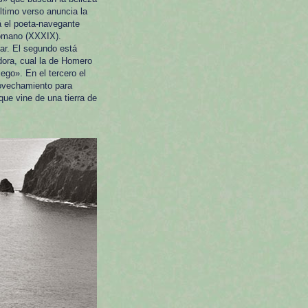
último verso anuncia la
á el poeta-navegante
romano (XXXIX).
mar. El segundo está
dora, cual la de Homero
ego». En el tercero el
provechamiento para
e vine de una tierra de