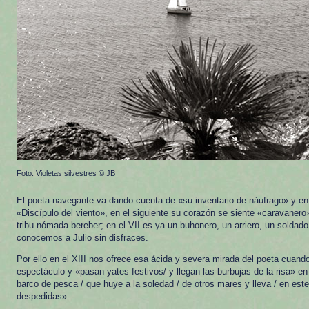
Foto: Violetas silvestres © JB
El poeta-navegante va dando cuenta de «su inventario de náufrago» y e
«Discípulo del viento», en el siguiente su corazón se siente «caravanero»
tribu nómada bereber; en el VII es ya un buhonero, un arriero, un soldad
conocemos a Julio sin disfraces.
Por ello en el XIII nos ofrece esa ácida y severa mirada del poeta cuand
espectáculo y «pasan yates festivos/ y llegan las burbujas de la risa» e
barco de pesca / que huye a la soledad / de otros mares y lleva / en este
despedidas».