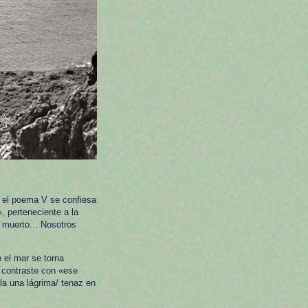
n el poema V se confiesa
, perteneciente a la
o muerto... Nosotros
o el mar se torna
n contraste con «ese
la una lágrima/ tenaz en