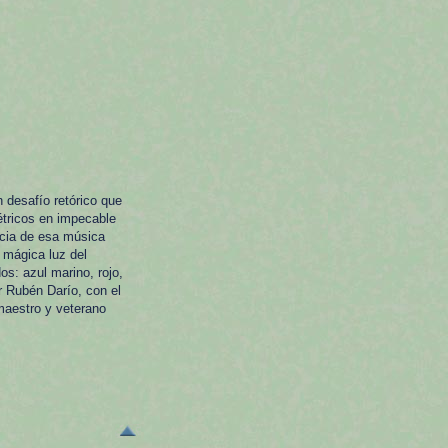
 desafío retórico que
étricos en impecable
ncia de esa música
 mágica luz del
s: azul marino, rojo,
r Rubén Darío, con el
maestro y veterano