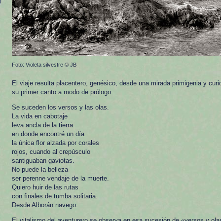
Foto: Violeta silvestre © JB
El viaje resulta placentero, genésico, desde una mirada primigenia y cu
su primer canto a modo de prólogo:
Se suceden los versos y las olas.
La vida en cabotaje
leva ancla de la tierra
en donde encontré un día
la única flor alzada por corales
rojos, cuando al crepúsculo
santiguaban gaviotas.
No puede la belleza
ser perenne vendaje de la muerte.
Quiero huir de las rutas
con finales de tumba solitaria.
Desde Alborán navego.
El vitalismo del aventurero se observa en esa sucesión de «versos y ola