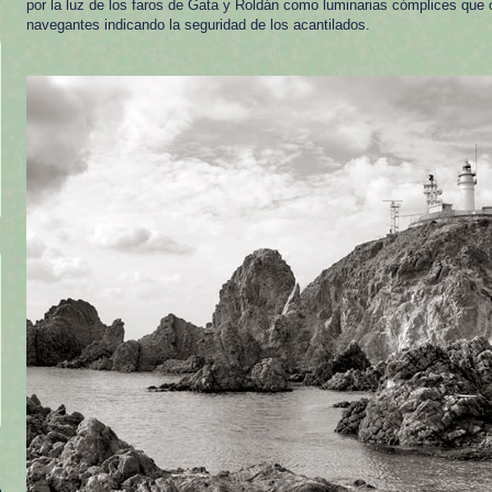
por la luz de los faros de Gata y Roldán como luminarias cómplices que o
navegantes indicando la seguridad de los acantilados.