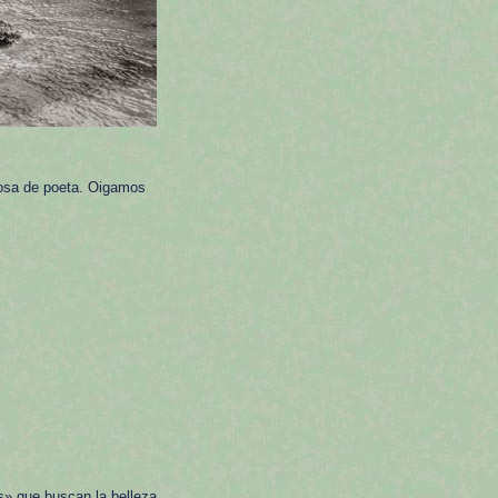
riosa de poeta. Oigamos
s» que buscan la belleza