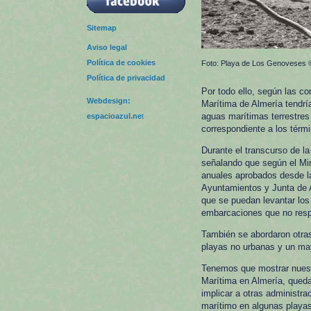
Sitemap
Aviso legal
Política de cookies
Foto: Playa de Los Genoveses
Política de privacidad
Por todo ello, según las co
Webdesign:
Marítima de Almería tendrí
aguas marítimas terrestres 
espacioazul.ne
t
correspondiente a los térm
Durante el transcurso de la
señalando que según el Min
anuales aprobados desde la
Ayuntamientos y Junta de A
que se puedan levantar los
embarcaciones que no respe
También se abordaron otra
playas no urbanas y un ma
Tenemos que mostrar nuestr
Marítima en Almería, qued
implicar a otras administra
marítimo en algunas playas