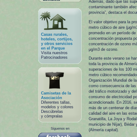
Además, dado que las supe
contaminante también afect
provincia”, destaca el doc
El valor objetivo para la 
metro cúbico de aire (μg/m
promedio en un período de 
Casas rurales,
concentración propuesta por
hoteles, cortijos,
y otros servicios
concentración de ozono máx
en el Parque
μg/m3 de ozono.
Visita nuestros
Patrocinadores
Durante este verano se han
toda la provincia de Almer
superaciones de los 100 m
metro cúbico recomendados
Organización Mundial de l
como consecuencia de las o
del tráfico motorizado y de
Camisetas de la
consumo de electricidad por
Asociación
Diferentes tallas,
acondicionado. En 2016, se
modelos y colores
más de un centenar de día
Descúbrelas
calidad del aire en las est
y cómpralas
Granatilla, La Joya y Rodalq
municipio de Níjar), Bédar 
Síguenos en
(Almería capital).