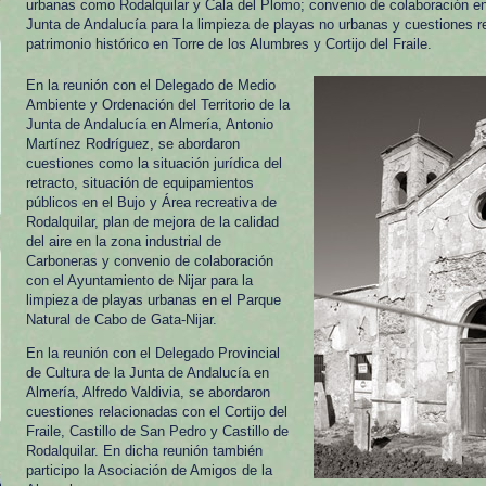
urbanas como Rodalquilar y Cala del Plomo; convenio de colaboración en
Junta de Andalucía para la limpieza de playas no urbanas y cuestiones r
patrimonio histórico en Torre de los Alumbres y Cortijo del Fraile.
En la reunión con el Delegado de Medio
Ambiente y Ordenación del Territorio de la
Junta de Andalucía en Almería, Antonio
Martínez Rodríguez, se abordaron
cuestiones como la situación jurídica del
retracto, situación de equipamientos
públicos en el Bujo y Área recreativa de
Rodalquilar, plan de mejora de la calidad
del aire en la zona industrial de
Carboneras y convenio de colaboración
con el Ayuntamiento de Nijar para la
limpieza de playas urbanas en el Parque
Natural de Cabo de Gata-Nijar.
En la reunión con el Delegado Provincial
de Cultura de la Junta de Andalucía en
Almería, Alfredo Valdivia, se abordaron
cuestiones relacionadas con el Cortijo del
Fraile, Castillo de San Pedro y Castillo de
Rodalquilar. En dicha reunión también
participo la Asociación de Amigos de la