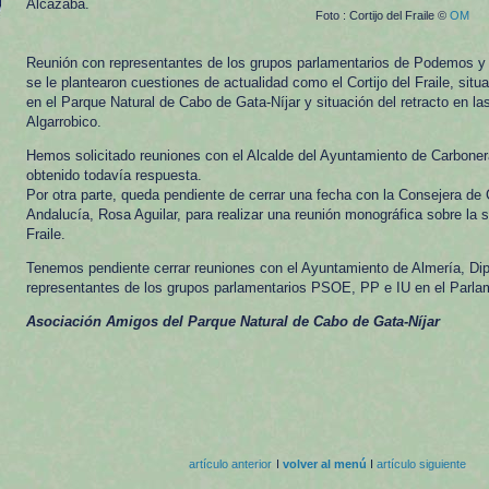
Alcazaba.
Foto : Cortijo del Fraile ©
OM
Reunión con representantes de los grupos parlamentarios de Podemos y
se le plantearon cuestiones de actualidad como el Cortijo del Fraile, sit
en el Parque Natural de Cabo de Gata-Níjar y situación del retracto en las
Algarrobico.
Hemos solicitado reuniones con el Alcalde del Ayuntamiento de Carbone
obtenido todavía respuesta.
Por otra parte, queda pendiente de cerrar una fecha con la Consejera de 
Andalucía, Rosa Aguilar, para realizar una reunión monográfica sobre la si
Fraile.
Tenemos pendiente cerrar reuniones con el Ayuntamiento de Almería, Dip
representantes de los grupos parlamentarios PSOE, PP e IU en el Parla
Asociación Amigos del Parque Natural de Cabo de Gata-Níjar
artículo anterior
I
volver al menú
I
artículo siguiente