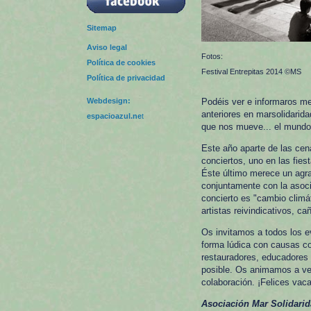
Sitemap
Aviso legal
Fotos:
Política de cookies
Festival Entrepitas 2014 ©MS
Política de privacidad
Webdesign:
Podéis ver e informaros me
anteriores en marsolidari
espacioazul.ne
t
que nos mueve... el mun
Este año aparte de las cen
conciertos, uno en las fies
Éste último merece un agra
conjuntamente con la asoci
concierto es "cambio climát
artistas reivindicativos, c
Os invitamos a todos los ev
forma lúdica con causas co
restauradores, educadores 
posible. Os animamos a ven
colaboración. ¡Felices vac
Asociación Mar Solidari