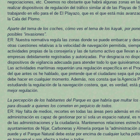
negociaciones, etc. Creemos no obstante que habrá algunas zonas en la
realizar dispositivos de regulación del tráfico similar al de las Playas d
trabajando en ello para el de El Playazo, que es el que está más avanza
la Cala del Plomo.
Aparte del tema de los coches, cómo ves el tema de los kayak, por pone
posibles “invasiones”.
ER: Nuestra normativa regula las zonas donde se puede embarcar y des
otras cuestiones relativas a la velocidad de navegación permitida, siemp
actividades propias de la consejería y las de turismo activo que llevan a 
empresas debidamente registradas y autorizadas. Por desgracia no dis
dispositivos de vigilancia adecuada para atender todo lo que quisiéramos
Las actividades marítimas requerirán una regulación específica en el P
del que antes os he hablado, que pretende que el ciudadano sepa qué p
debe hacer en cualquier momento. Además, nos consta que la Agencia P
estudiando la regulación de la navegación costera, que, es verdad, está p
mejor regulación.
La percepción de los habitantes del Parque es que habría que multar los
para disuadir a quienes los cometen en perjuicio de todos.
ER: Hay falta de medios, recortes en todas las áreas pero además en mi
administración es capaz de gestionar por sí sola un espacio natural, es 
de las administraciones y la ciudadanía. Mantenemos relaciones estrech
ayuntamientos de Níjar, Carboneras y Almería porque la “administración a
puede y el Parque Natural debe estar por encima de cualquier lucha polí
es trasversal y nos afecta a todas y todos.