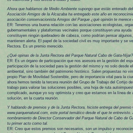
Ahora que hablamos de Medio Ambiente supongo que estás enterado del
Asociación Amigos de la Alcazaba ha entregado este año en reconocimien
asociación conservacionista Amigos del Parque ¿qué opinión te merece 
ER: Tenemos una buena relación con las asociaciones ecologistas, orga
gubernamentales y plataformas vecinales porque constituyen una ayuda 
constituyen ningún quebradero de cabeza, como podrían pensar algunos
mantienen alerta. El papel de la sociedad civil es muy importante y se ve
Rectora. Es un premio merecido.
¿Qué opinas de la Junta Rectora del Parque Natural Cabo de Gata-Níjar?
ER: Es un órgano de participación que nos asesora en la gestión del espa
participación de la sociedad para la gestión del mismo y no solo desde el
ambiental, sino también del patrimonio histórico. Salen propuestas no vi
propio Plan de Movilidad Sostenible, pero de importancia vital para la ci
ahora hemos tenido la tercera reunión del Grupo de Trabajo del Cortijo de
trabajo para valorar las soluciones posibles, una hoja de ruta autoimpu
complicado, aunque yo soy optimista y creo que estamos en la línea de a
solución, en la cuarta reunión.
Y hablando de premios y de la Junta Rectora, hiciste entrega del premio
www.parquenatural.com, este portal temático desde el que te entrevisto. A
nombramiento de Director Conservador del Parque Natural de Cabo de Gat
tu primer acto como tal.
ER: Creo que estos premios son necesarios, son un impulso y reconocim