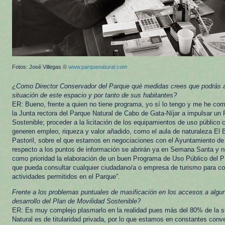
Fotos: José Villegas ©
www.parquenatural.com
¿Como Director Conservador del Parque qué medidas crees que podrás ad
situación de este espacio y por tanto de sus habitantes?
ER: Bueno, frente a quien no tiene programa, yo sí lo tengo y me he co
la Junta rectora del Parque Natural de Cabo de Gata-Níjar a impulsar un 
Sostenible; proceder a la licitación de los equipamientos de uso público 
generen empleo, riqueza y valor añadido, como el aula de naturaleza El 
Pastoril, sobre el que estamos en negociaciones con el Ayuntamiento de 
respecto a los puntos de información se abrirán ya en Semana Santa y
como prioridad la elaboración de un buen Programa de Uso Público del P
que pueda consultar cualquier ciudadano/a o empresa de turismo para co
actividades permitidos en el Parque”.
Frente a los problemas puntuales de masificación en los accesos a alg
desarrollo del Plan de Movilidad Sostenible?
ER: Es muy complejo plasmarlo en la realidad pues más del 80% de la su
Natural es de titularidad privada, por lo que estamos en constantes conv