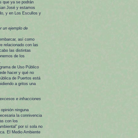
s que ya se podrán
e San José y estamos
do, y en Los Escullos y
r un ejemplo de
embarcar, así como
re relacionado con las
cabo las distintas
ponemos de los
.
rograma de Uso Público
uede hacer y qué no
ública de Puertos está
idiendo a gritos una
 excesos e infracciones
 opinión ninguna
necesaria la connivencia
as con los
mbiental” por sí sola no
tica. El Medio Ambiente