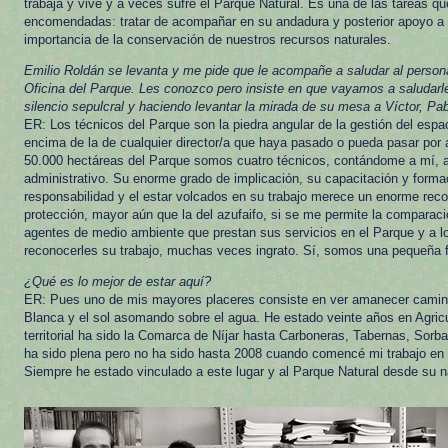
trabaja y vive y a veces sufre el Parque Natural. Es una de las tareas 
encomendadas: tratar de acompañar en su andadura y posterior apoyo a q
importancia de la conservación de nuestros recursos naturales.
Emilio Roldán se levanta y me pide que le acompañe a saludar al persona
Oficina del Parque. Les conozco pero insiste en que vayamos a saludarl
silencio sepulcral y haciendo levantar la mirada de su mesa a Víctor, Pab
ER: Los técnicos del Parque son la piedra angular de la gestión del espa
encima de la de cualquier director/a que haya pasado o pueda pasar por a
50.000 hectáreas del Parque somos cuatro técnicos, contándome a mí, a
administrativo. Su enorme grado de implicación, su capacitación y form
responsabilidad y el estar volcados en su trabajo merece un enorme rec
protección, mayor aún que la del azufaifo, si se me permite la comparac
agentes de medio ambiente que prestan sus servicios en el Parque y a l
reconocerles su trabajo, muchas veces ingrato. Sí, somos una pequeña f
¿Qué es lo mejor de estar aquí?
ER: Pues uno de mis mayores placeres consiste en ver amanecer camino 
Blanca y el sol asomando sobre el agua. He estado veinte años en Agricu
territorial ha sido la Comarca de Níjar hasta Carboneras, Tabernas, Sorba
ha sido plena pero no ha sido hasta 2008 cuando comencé mi trabajo en
Siempre he estado vinculado a este lugar y al Parque Natural desde su n