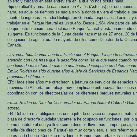
abierto y cercano en esta entrevista en la que no nos oculta nada.
Hijo de albañil y ama de casa nació en Avilés (Asturias) por cuestiones 
narra, en aquellos tiempos se nacía o vivía donde tuviera el trabajo el pa
fuente de ingresos. Estudió Biología en Granada, especialidad animal y 
trabajar en el Parque Natural es un sueño. Desde 1.984 vive parte del añ
de que este espacio fuera declarado Parque Natural y está enamorado de
su gente. Es funcionario de la Junta desde hace más de 27 años, 20 de 
delegación de agricultura, la mayoría de ellos como Director de la Oficin
Cañada.
Llevamos toda la vida viendo a Emilio por el Parque. La que le entrevist
atención con una frase que le describía como “es el que viene cuando no 
que lejos de molestarle le pareció una buena descripción en determinad
Emilio Roldán ha sido durante años el jefe de Servicios de Espacios Natu
provincia de Almería.
ER: Hace siete años me ofrecieron la jefatura de servicios de espacios n
provincia de Almería, un trabajo muy complicado entre cuyas funciones e
coordinación con los directores/as de los diferentes parques naturales a
Emilio Roldán es Director Conservador del Parque Natural Cabo de Gata-N
agosto.
ER: Debido a mis obligaciones como jefe de servicio de espacios natural
plaza de director/a quedaba vacante la he ocupado en funciones, por lo 
como sustituto al que ya llevo como director, llevo más tiempo que algun
media (de direcciones del Parque) es muy corta y eso, si nos referimos a
no es nada bueno. Conozco muy bien el Parque, sus fortalezas, necesid