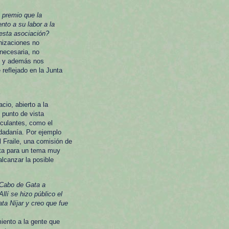
 premio que la
to a su labor a la
esta asociación?
nizaciones no
necesaria, no
, y además nos
 reflejado en la Junta
cio, abierto a la
 punto de vista
nculantes, como el
udadanía. Por ejemplo
l Fraile, una comisión de
esta para un tema muy
lcanzar la posible
 Cabo de Gata a
llí se hizo público el
a Níjar y creo que fue
iento a la gente que