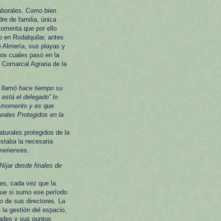
laborales. Como bien
dre de familia, única
comenta que por ello
o en Rodalquilar, antes
 Almería, sus playas y
los cuales pasó en la
a Comarcal Agraria de la
a llamó hace tiempo su
está el delegado” lo
o momento y es que
rales Protegidos en la
aturales protegidos de la
staba la necesaria
lmerienses.
íjar desde finales de
es, cada vez que la
que si sumo ese período
o de sus directores. La
 la gestión del espacio,
ades y sus puntos