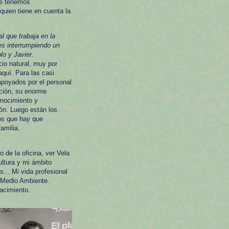
que tenemos
uien tiene en cuenta la
l que trabaja en la
es interrumpiendo un
lo y Javier.
cio natural, muy por
quí. Para las casi
poyados por el personal
ación, su enorme
onocimiento y
ión. Luego están los
os que hay que
amilia.
de la oficina, ver Vela
ltura y mi ámbito
s... Mi vida profesional
 Medio Ambiente.
acimiento.