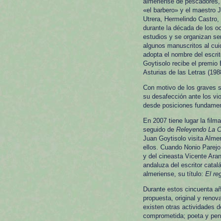
almeriense de pescadores,
«el barbero» y el maestro 
Utrera, Hermelindo Castro
durante la década de los 
estudios y se organizan se
algunos manuscritos al cuid
adopta el nombre del escri
Goytisolo recibe el premio 
Asturias de las Letras (198
Con motivo de los graves su
su desafección ante los vi
desde posiciones fundamen
En 2007 tiene lugar la fil
seguido de
Releyendo La 
Juan Goytisolo visita Alme
ellos. Cuando Nonio Parej
y del cineasta Vicente Aran
andaluza del escritor cata
almeriense, su título:
El re
Durante estos cincuenta año
propuesta, original y renov
existen otras actividades d
comprometida; poeta y pens