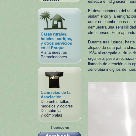
estética e indignación mora
El descubrimiento del sur d
aislamiento y la emigració
autor no escribe unas nota
demuestra una sensibilidad 
almerienses. Este aprendiza
Casas rurales,
hoteles, cortijos,
Durante tres lustros, hasta
y otros servicios
alejado de esta patria chic
en el Parque
Visita nuestros
1984 al otorgarle el título 
Patrocinadores
orgulloso, pese a rechazarl
llamada de atención a la op
xenofobia indignos de nues
Camisetas de la
Asociación
Diferentes tallas,
modelos y colores
Descúbrelas
y cómpralas
Síguenos en