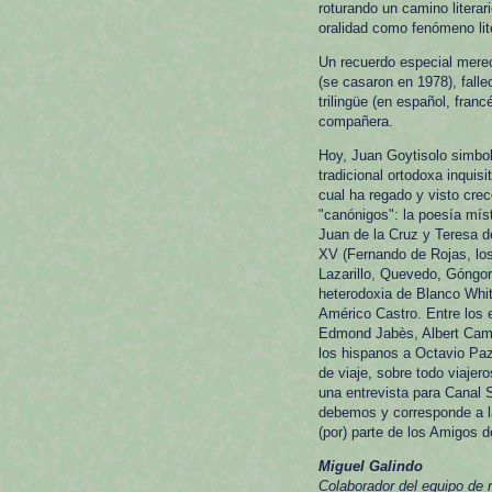
roturando un camino literar
oralidad como fenómeno lit
Un recuerdo especial merec
(se casaron en 1978), fall
trilingüe (en español, fra
compañera.
Hoy, Juan Goytisolo simbol
tradicional ortodoxa inquis
cual ha regado y visto crec
"canónigos": la poesía mís
Juan de la Cruz y Teresa de
XV (Fernando de Rojas, los 
Lazarillo, Quevedo, Góngora
heterodoxia de Blanco Whit
Américo Castro. Entre los 
Edmond Jabès, Albert Camus
los hispanos a Octavio Paz 
de viaje, sobre todo viajer
una entrevista para Canal S
debemos y corresponde a la
(por) parte de los Amigos d
Miguel Galindo
Colaborador del equipo de 